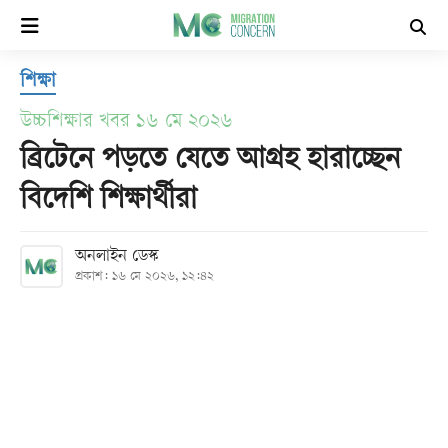
×
শিক্ষা
হোম
উচ্চশিক্ষার খবর ১৬ মে ২০২৬
সর্বশেষ
ব্রিটেনে পড়তে যেতে আগ্রহ হারাচ্ছেন
বিদেশি শিক্ষার্থীরা
সব
বিভাগ
অনলাইন ডেস্ক
প্রকাশ: ১৬ মে ২০২৬, ১২:৪২
আর্কাইভ
কনভার্টার
Follow
Us