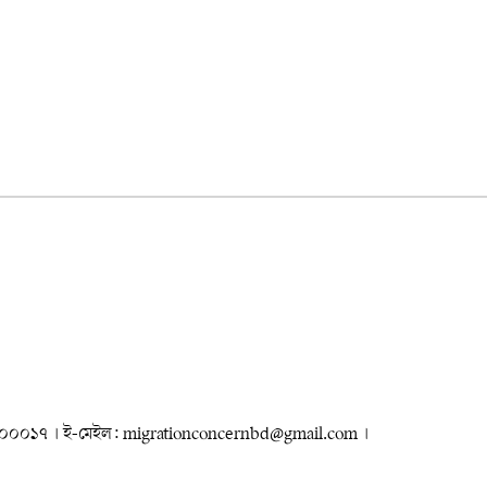
৮৮৮০০০০১৭ । ই-মেইল: migrationconcernbd@gmail.com ।