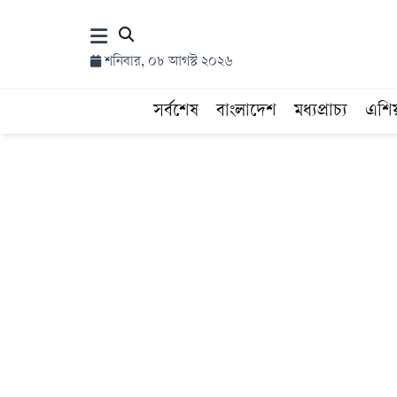
×
শনিবার, ০৮ আগস্ট ২০২৬
হোম
সর্বশেষ
বাংলাদেশ
মধ্যপ্রাচ্য
এশি
সর্বশেষ
সব
বিভাগ
আর্কাইভ
কনভার্টার
Follow