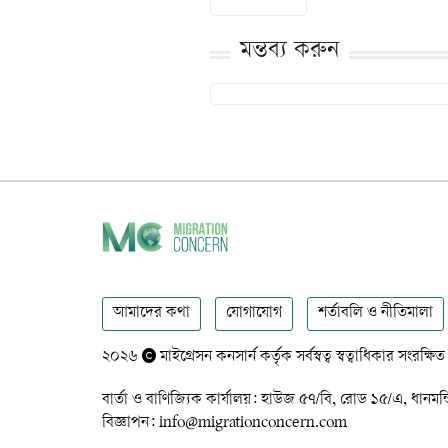
মন্তব্য করুন
আমাদের কথা
যোগাযোগ
শর্তাবলি ও নীতিমালা
২০২৬
মাইগ্রেসন কনসার্ন কর্তৃক সর্বস্বত্ব স্বত্বাধিকার সংরক্ষিত
বার্তা ও বাণিজ্যিক কার্যালয়: হাউজ ৫৭/বি, রোড ১৫/এ,
বিজ্ঞাপন: info@migrationconcern.com