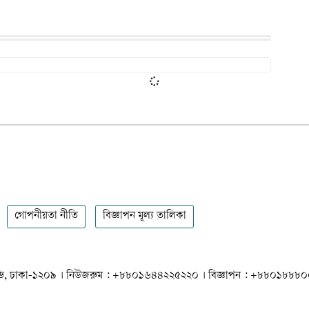
গোপনীয়তা নীতি
বিজ্ঞাপন মূল্য তালিকা
 ধানমন্ডি, ঢাকা-১২০৯ । নিউজরুম : +৮৮০১৬৪৪২২৫২২০ । বিজ্ঞাপন : +৮৮০১