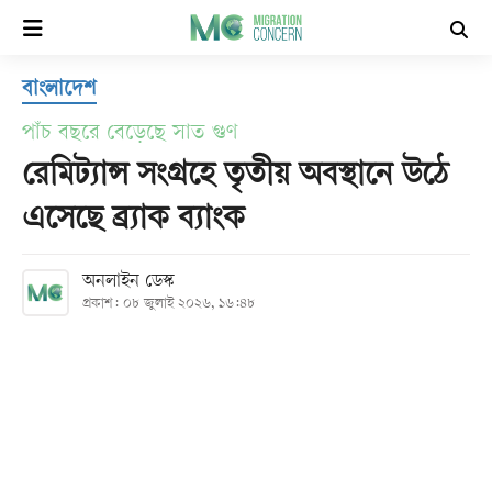
×
বাংলাদেশ
হোম
পাঁচ বছরে বেড়েছে সাত গুণ
সর্বশেষ
রেমিট্যান্স সংগ্রহে তৃতীয় অবস্থানে উঠে
এসেছে ব্র্যাক ব্যাংক
সব
বিভাগ
অনলাইন ডেস্ক
প্রকাশ: ০৮ জুলাই ২০২৬, ১৬:৪৮
আর্কাইভ
কনভার্টার
Follow
Us