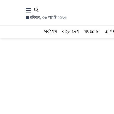
×
রবিবার, ০৯ আগস্ট ২০২৬
হোম
সর্বশেষ
বাংলাদেশ
মধ্যপ্রাচ্য
এশি
সর্বশেষ
সব
বিভাগ
আর্কাইভ
কনভার্টার
Follow