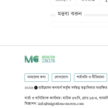
বাংলাদেশ
অর্থনীতি
য
মন্তব্য করুন
আমাদের কথা
যোগাযোগ
শর্তাবলি ও নীতিমালা
২০২৬
মাইগ্রেসন কনসার্ন কর্তৃক সর্বস্বত্ব স্বত্বাধিকার সংরক্ষিত
বার্তা ও বাণিজ্যিক কার্যালয়: হাউজ ৫৭/বি, রোড ১৫/এ,
বিজ্ঞাপন: info@migrationconcern.com