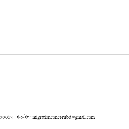
৮৮৮০০০০১৭ । ই-মেইল: migrationconcernbd@gmail.com ।