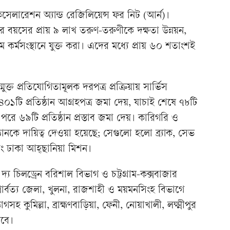
াকসেলারেশন অ্যান্ড রেজিলিয়েন্স ফর নিট (আর্ন)।
 বয়সের প্রায় ৯ লাখ তরুণ-তরুণীকে দক্ষতা উন্নয়ন,
মে কর্মসংস্থানে যুক্ত করা। এদের মধ্যে প্রায় ৬০ শতাংশই
্মুক্ত প্রতিযোগিতামূলক দরপত্র প্রক্রিয়ায় সার্ভিস
৪০১টি প্রতিষ্ঠান আগ্রহপত্র জমা দেয়, যাচাই শেষে ৭৮টি
। পরে ৬৯টি প্রতিষ্ঠান প্রস্তাব জমা দেয়। কারিগরি ও
ষ্ঠানকে দায়িত্ব দেওয়া হয়েছে; সেগুলো হলো ব্র্যাক, সেভ
বং ঢাকা আহ্ছানিয়া মিশন।
 দ্য চিলড্রেন বরিশাল বিভাগ ও চট্টগ্রাম-কক্সবাজার
র্বত্য জেলা, খুলনা, রাজশাহী ও ময়মনসিংহ বিভাগে
হ কুমিল্লা, ব্রাহ্মণবাড়িয়া, ফেনী, নোয়াখালী, লক্ষ্মীপুর
রবে।