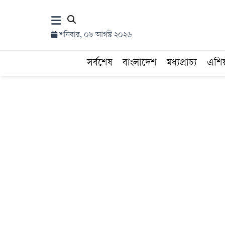
×
শনিবার, ০৮ আগস্ট ২০২৬
হোম
সর্বশেষ
বাংলাদেশ
মধ্যপ্রাচ্য
এশি
সর্বশেষ
সব
বিভাগ
আর্কাইভ
কনভার্টার
Follow