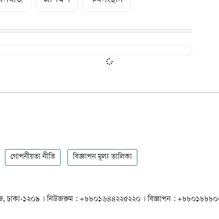
ুবসমাজ
প্রশিক্ষণ
কর্মসংস্থান
গোপনীয়তা নীতি
বিজ্ঞাপন মূল্য তালিকা
 ধানমন্ডি, ঢাকা-১২০৯ । নিউজরুম : +৮৮০১৬৪৪২২৫২২০ । বিজ্ঞাপন : +৮৮০১