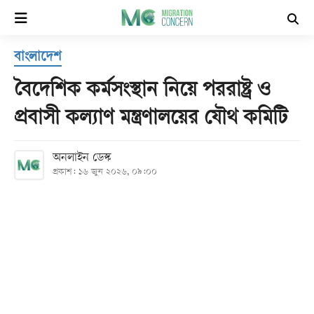
×
বাংলাদেশ
হোম
বৈদেশিক কর্মসংস্থান নিয়ে পররাষ্ট্র ও
সর্বশেষ
প্রবাসী কল্যাণ মন্ত্রণালয়ের যৌথ কমিটি
সব
অনলাইন ডেস্ক
বিভাগ
প্রকাশ: ১৬ জুন ২০২৬, ০৯:০০
আর্কাইভ
কনভার্টার
Follow
Us