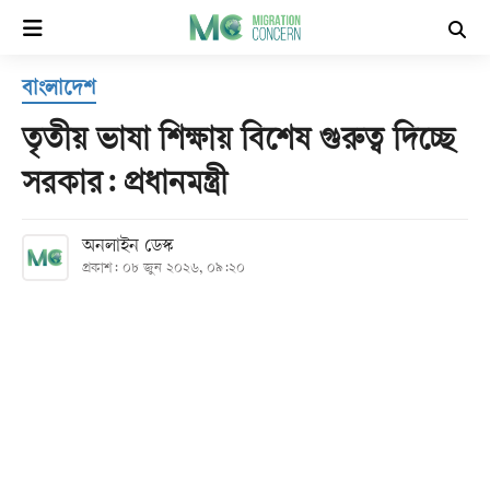
×
বাংলাদেশ
হোম
তৃতীয় ভাষা শিক্ষায় বিশেষ গুরুত্ব দিচ্ছে
সর্বশেষ
সরকার: প্রধানমন্ত্রী
সব
অনলাইন ডেস্ক
বিভাগ
প্রকাশ: ০৮ জুন ২০২৬, ০৯:২০
আর্কাইভ
কনভার্টার
Follow
Us