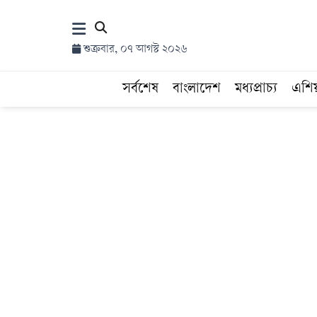
×
শুক্রবার, ০৭ আগস্ট ২০২৬
হোম
সর্বশেষ
বাংলাদেশ
মধ্যপ্রাচ্য
এশি
সর্বশেষ
সব
বিভাগ
আর্কাইভ
কনভার্টার
Follow