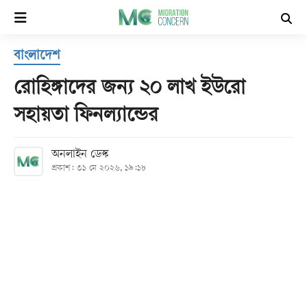
×
বাংলাদেশ
হোম
রোহিঙ্গাদের জন্য ২০ লাখ ইউরো
সর্বশেষ
সহায়তা ফিনল্যান্ডের
সব
অনলাইন ডেস্ক
বিভাগ
প্রকাশ: ৩১ মে ২০২৬, ১৯:১৮
আর্কাইভ
কনভার্টার
Follow
Us