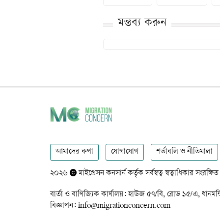
মন্তব্য করুন
আমাদের কথা
যোগাযোগ
শর্তাবলি ও নীতিমালা
২০২৬
মাইগ্রেসন কনসার্ন কর্তৃক সর্বস্বত্ব স্বত্বাধিকার সংরক্ষিত
বার্তা ও বাণিজ্যিক কার্যালয়: হাউজ ৫৭/বি, রোড ১৫/এ,
বিজ্ঞাপন: info@migrationconcern.com