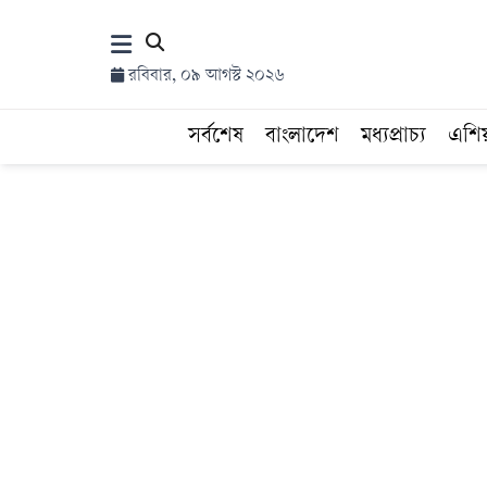
×
রবিবার, ০৯ আগস্ট ২০২৬
হোম
সর্বশেষ
বাংলাদেশ
মধ্যপ্রাচ্য
এশি
সর্বশেষ
সব
বিভাগ
আর্কাইভ
কনভার্টার
Follow