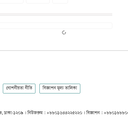
গোপনীয়তা নীতি
বিজ্ঞাপন মূল্য তালিকা
 ধানমন্ডি, ঢাকা-১২০৯ । নিউজরুম : +৮৮০১৬৪৪২২৫২২০ । বিজ্ঞাপন : +৮৮০১