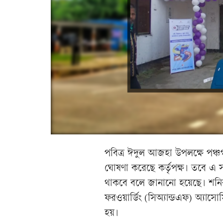
পবিত্র ঈদুল আজহা উপলক্ষে পঞ্চগড়
ঘোষণা করেছে কর্তৃপক্ষ। তবে এ সম
থাকবে বলে জানানো হয়েছে। শনিবার ব
ফরওয়ার্ডিং (সিঅ্যান্ডএফ) অ্যাস
হয়।