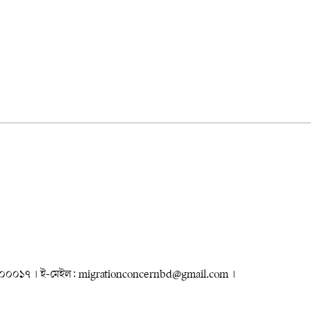
৮৮৮০০০০১৭ । ই-মেইল: migrationconcernbd@gmail.com ।