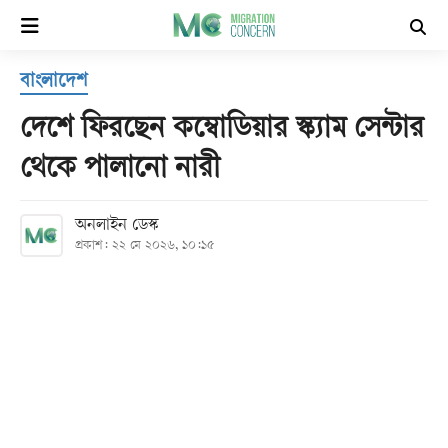
×
বাংলাদেশ
হোম
দেশে ফিরছেন কম্বোডিয়ার স্ক্যাম সেন্টার
সর্বশেষ
থেকে পালানো নারী
সব
অনলাইন ডেস্ক
বিভাগ
প্রকাশ: ২২ মে ২০২৬, ১০:১৫
আর্কাইভ
কনভার্টার
Follow
Us