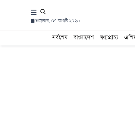
×
শুক্রবার, ০৭ আগস্ট ২০২৬
হোম
সর্বশেষ
বাংলাদেশ
মধ্যপ্রাচ্য
এশি
সর্বশেষ
সব
বিভাগ
আর্কাইভ
কনভার্টার
Follow