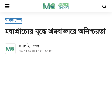
×
বাংলাদেশ
হোম
মধ্যপ্রাচ্যের যুদ্ধে শ্রমবাজারে অনিশ্চয়তা
সর্বশেষ
অনলাইন ডেস্ক
প্রকাশ: ১৯ মে ২০২৬, ১০:১৬
সব
বিভাগ
আর্কাইভ
কনভার্টার
Follow
Us