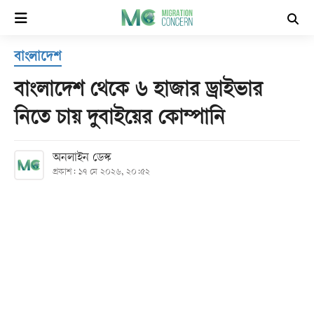
×
বাংলাদেশ
হোম
বাংলাদেশ থেকে ৬ হাজার ড্রাইভার
সর্বশেষ
নিতে চায় দুবাইয়ের কোম্পানি
সব
অনলাইন ডেস্ক
বিভাগ
প্রকাশ: ১৭ মে ২০২৬, ২০:৫২
আর্কাইভ
কনভার্টার
Follow
Us