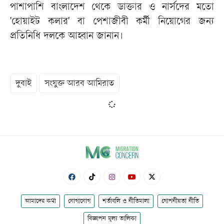
পাশাপাশি বাংলাদেশ থেকে ডাক্তার ও নার্সদের মতো
'হোয়াইট কলার' বা পেশাজীবী কর্মী নিয়োগের জন্য
প্রতিনিধি দলকে আহ্বান জানান।
দুবাই
সংযুক্ত আরব আমিরাত
আমাদের কথা
যোগাযোগ
শর্তাবলি ও নীতিমালা
গোপনীয়তা নীতি
বিজ্ঞাপন মূল্য তালিকা