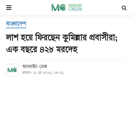
×
বাংলাদেশ
হোম
লাশ হয়ে ফিরছেন কুমিল্লার প্রবাসীরা;
সর্বশেষ
এক বছরে ৪২৮ মরদেহ
সব
অনলাইন ডেস্ক
বিভাগ
প্রকাশ: ১২ মে ২০২৬, ০৯:২১
আর্কাইভ
কনভার্টার
Follow
Us