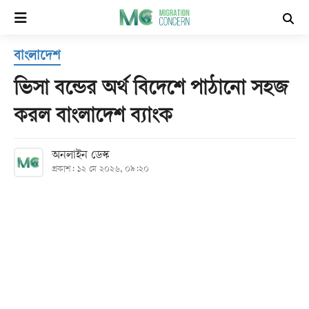
×
বাংলাদেশ
হোম
ভিসা বন্ডের অর্থ বিদেশে পাঠানো সহজ
সর্বশেষ
করল বাংলাদেশ ব্যাংক
সব
অনলাইন ডেস্ক
বিভাগ
প্রকাশ: ১২ মে ২০২৬, ০৯:২০
আর্কাইভ
কনভার্টার
Follow
Us