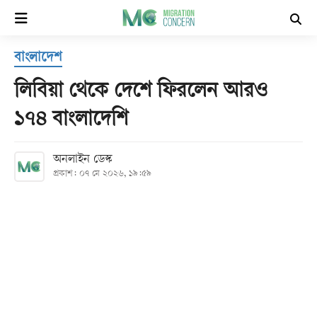
×
বাংলাদেশ
হোম
লিবিয়া থেকে দেশে ফিরলেন আরও
সর্বশেষ
১৭৪ বাংলাদেশি
সব
অনলাইন ডেস্ক
বিভাগ
প্রকাশ: ০৭ মে ২০২৬, ১৯:৫৯
আর্কাইভ
কনভার্টার
Follow
Us