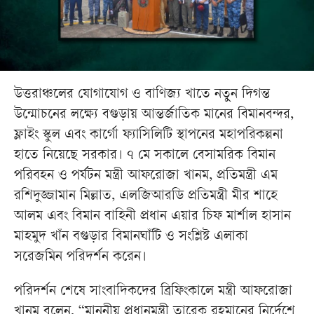
উত্তরাঞ্চলের যোগাযোগ ও বাণিজ্য খাতে নতুন দিগন্ত
উন্মোচনের লক্ষ্যে বগুড়ায় আন্তর্জাতিক মানের বিমানবন্দর,
ফ্লাইং স্কুল এবং কার্গো ফ্যাসিলিটি স্থাপনের মহাপরিকল্পনা
হাতে নিয়েছে সরকার। ৭ মে সকালে বেসামরিক বিমান
পরিবহন ও পর্যটন মন্ত্রী আফরোজা খানম, প্রতিমন্ত্রী এম
রশিদুজ্জামান মিল্লাত, এলজিআরডি প্রতিমন্ত্রী মীর শাহে
আলম এবং বিমান বাহিনী প্রধান এয়ার চিফ মার্শাল হাসান
মাহমুদ খাঁন বগুড়ার বিমানঘাঁটি ও সংশ্লিষ্ট এলাকা
সরেজমিন পরিদর্শন করেন।
পরিদর্শন শেষে সাংবাদিকদের ব্রিফিংকালে মন্ত্রী আফরোজা
খানম বলেন, “মাননীয় প্রধানমন্ত্রী তারেক রহমানের নির্দেশে