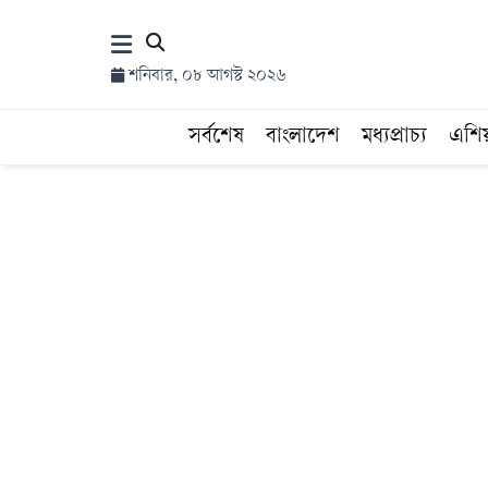
×
শনিবার, ০৮ আগস্ট ২০২৬
হোম
সর্বশেষ
বাংলাদেশ
মধ্যপ্রাচ্য
এশি
সর্বশেষ
সব
বিভাগ
আর্কাইভ
কনভার্টার
Follow