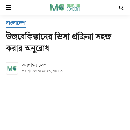
×
বাংলাদেশ
হোম
উজবেকিস্তানের ভিসা প্রক্রিয়া সহজ
সর্বশেষ
করার অনুরোধ
সব
অনলাইন ডেস্ক
বিভাগ
প্রকাশ: ০৭ মে ২০২৬, ০৮:৪৯
আর্কাইভ
কনভার্টার
Follow
Us