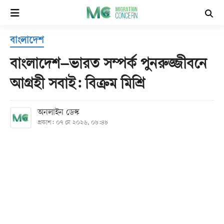
×
বাংলাদেশ
হোম
বাংলাদেশ–ভারত সম্পর্ক পুনরুজ্জীবনে
সর্বশেষ
আগ্রহী সবাই: বিক্রম মিশ্রি
সব
অনলাইন ডেস্ক
বিভাগ
প্রকাশ: ০৭ মে ২০২৬, ০৮:৪৮
আর্কাইভ
কনভার্টার
Follow
Us