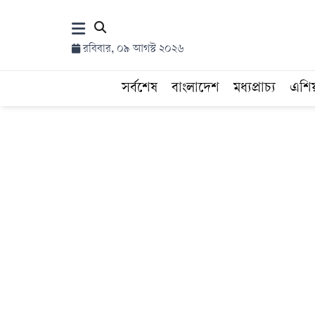
×
রবিবার, ০৯ আগস্ট ২০২৬
হোম
সর্বশেষ
বাংলাদেশ
মধ্যপ্রাচ্য
এশি
সর্বশেষ
সব
বিভাগ
আর্কাইভ
কনভার্টার
Follow