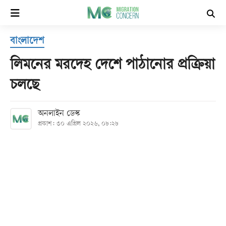
×
বাংলাদেশ
হোম
লিমনের মরদেহ দেশে পাঠানোর প্রক্রিয়া
সর্বশেষ
চলছে
সব
অনলাইন ডেস্ক
বিভাগ
প্রকাশ: ৩০ এপ্রিল ২০২৬, ০৮:২৮
আর্কাইভ
কনভার্টার
Follow
Us