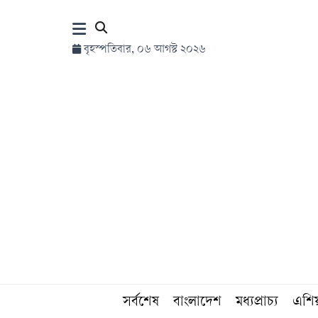
×
বৃহস্পতিবার, ০৬ আগস্ট ২০২৬
হোম
সর্বশেষ
সব
বিভাগ
আর্কাইভ
কনভার্টার
সর্বশেষ
বাংলাদেশ
মধ্যপ্রাচ্য
এশি
Follow