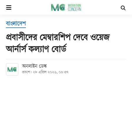
×
বাংলাদেশ
হোম
প্রবাসীদের মেম্বারশিপ দেবে ওয়েজ
সর্বশেষ
আর্নার্স কল্যাণ বোর্ড
সব
অনলাইন ডেস্ক
বিভাগ
প্রকাশ: ২৯ এপ্রিল ২০২৬, ০৮:৫৭
আর্কাইভ
কনভার্টার
Follow
Us