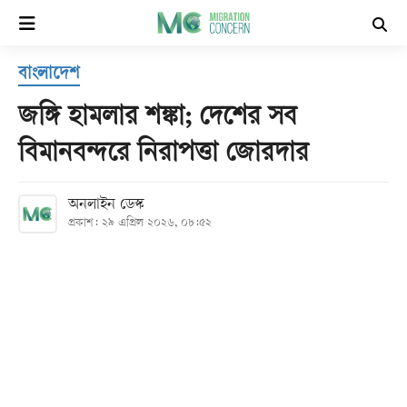
×
বাংলাদেশ
হোম
জঙ্গি হামলার শঙ্কা; দেশের সব
সর্বশেষ
বিমানবন্দরে নিরাপত্তা জোরদার
সব
অনলাইন ডেস্ক
বিভাগ
প্রকাশ: ২৯ এপ্রিল ২০২৬, ০৮:৫২
আর্কাইভ
কনভার্টার
Follow
Us