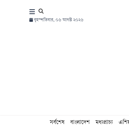
×
বৃহস্পতিবার, ০৬ আগস্ট ২০২৬
হোম
সর্বশেষ
সব
বিভাগ
আর্কাইভ
কনভার্টার
সর্বশেষ
বাংলাদেশ
মধ্যপ্রাচ্য
এশি
Follow