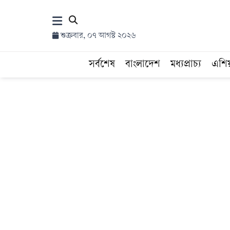
×
শুক্রবার, ০৭ আগস্ট ২০২৬
হোম
সর্বশেষ
বাংলাদেশ
মধ্যপ্রাচ্য
এশি
সর্বশেষ
সব
বিভাগ
আর্কাইভ
কনভার্টার
Follow