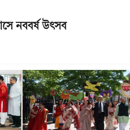
বাসে নববর্ষ উৎসব