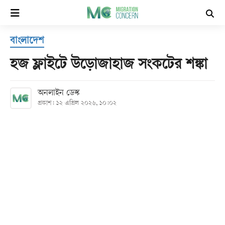
×
বাংলাদেশ
হোম
হজ ফ্লাইটে উড়োজাহাজ সংকটের শঙ্কা
সর্বশেষ
অনলাইন ডেস্ক
প্রকাশ: ১২ এপ্রিল ২০২৬, ১০:০২
সব
বিভাগ
আর্কাইভ
কনভার্টার
Follow
Us