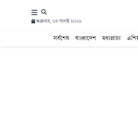
×
শুক্রবার, ০৭ আগস্ট ২০২৬
হোম
সর্বশেষ
বাংলাদেশ
মধ্যপ্রাচ্য
এশি
সর্বশেষ
সব
বিভাগ
আর্কাইভ
কনভার্টার
Follow