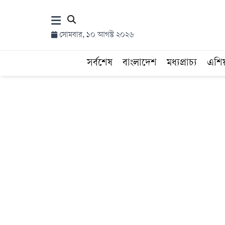
×
সোমবার, ১০ আগস্ট ২০২৬
হোম
সর্বশেষ
বাংলাদেশ
মধ্যপ্রাচ্য
এশি
সর্বশেষ
সব
বিভাগ
আর্কাইভ
কনভার্টার
Follow