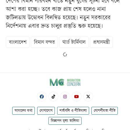
দেশের বিমান পরিবহন খাতে নতুন যুগের সূচনা হবে বলে
আশা করা হচ্ছে। তবে কাজ প্রায় শেষ হলেও নানা
জটিলতায় উদ্বোধন বিলম্বিত হয়েছে। নতুন সরকারের
নির্দেশনায় এবার দ্রুত চালুর প্রস্তুতি শুরু হয়েছে।
বাংলাদেশ
বিমান বন্দর
থার্ড টার্মিনাল
প্রধানমন্ত্রী
আমাদের কথা
যোগাযোগ
শর্তাবলি ও নীতিমালা
গোপনীয়তা নীতি
বিজ্ঞাপন মূল্য তালিকা