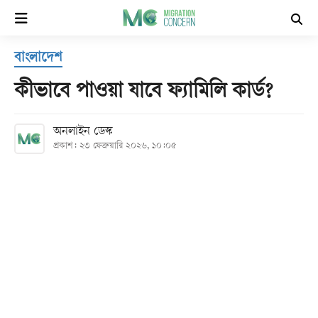
×
বাংলাদেশ
হোম
কীভাবে পাওয়া যাবে ফ্যামিলি কার্ড?
সর্বশেষ
অনলাইন ডেস্ক
প্রকাশ: ২৩ ফেব্রুয়ারি ২০২৬, ১০:০৫
সব
বিভাগ
আর্কাইভ
কনভার্টার
Follow
Us