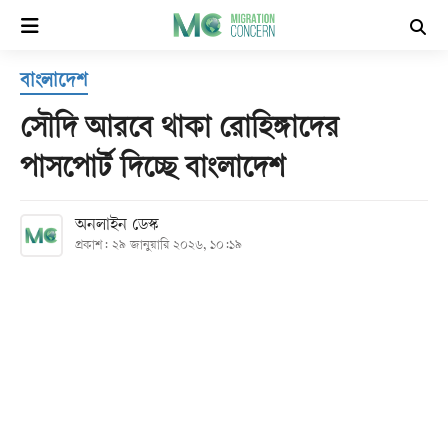
×
বাংলাদেশ
হোম
সৌদি আরবে থাকা রোহিঙ্গাদের
সর্বশেষ
পাসপোর্ট দিচ্ছে বাংলাদেশ
সব
অনলাইন ডেস্ক
বিভাগ
প্রকাশ: ২৯ জানুয়ারি ২০২৬, ১০:১৯
আর্কাইভ
কনভার্টার
Follow
Us