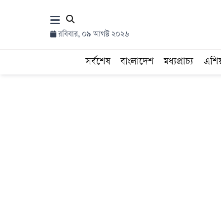
×
রবিবার, ০৯ আগস্ট ২০২৬
হোম
সর্বশেষ
বাংলাদেশ
মধ্যপ্রাচ্য
এশি
সর্বশেষ
সব
বিভাগ
আর্কাইভ
কনভার্টার
Follow