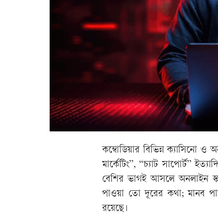
কম্বোডিয়ার বিভিন্ন ক্যাসিনো 
মার্কেটিং”, “চ্যাট সাপোর্ট” ইত্
বেশির ভাগই আসলে অনলাইন স্ক্যা
পাওয়া তো দূরের কথা; মানব পাচা
রয়েছে।