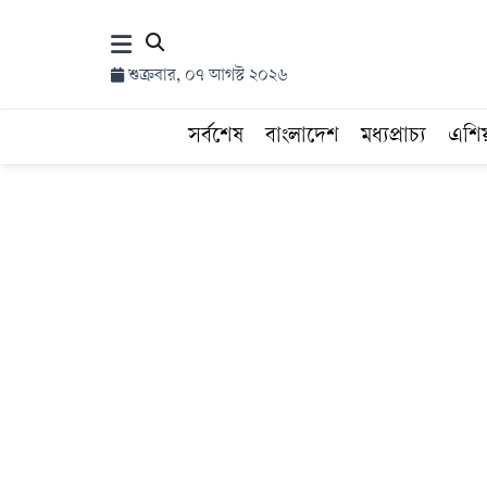
×
শুক্রবার, ০৭ আগস্ট ২০২৬
হোম
সর্বশেষ
বাংলাদেশ
মধ্যপ্রাচ্য
এশি
সর্বশেষ
সব
বিভাগ
আর্কাইভ
কনভার্টার
Follow