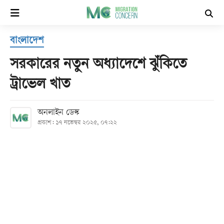
×
বাংলাদেশ
হোম
সরকারের নতুন অধ্যাদেশে ঝুঁকিতে
সর্বশেষ
ট্রাভেল খাত
সব
অনলাইন ডেস্ক
বিভাগ
প্রকাশ: ১৭ নভেম্বর ২০২৫, ০৭:২২
আর্কাইভ
কনভার্টার
Follow
Us