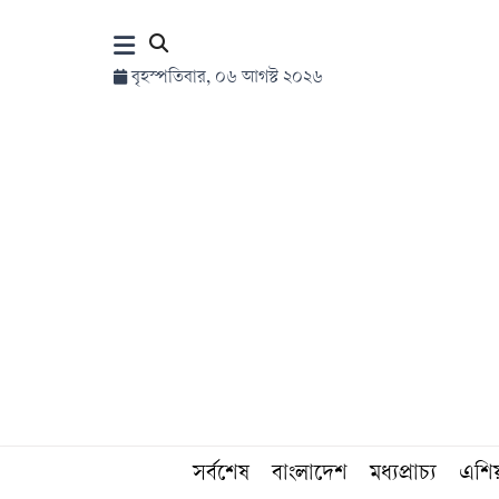
×
বৃহস্পতিবার, ০৬ আগস্ট ২০২৬
হোম
সর্বশেষ
সব
বিভাগ
আর্কাইভ
কনভার্টার
সর্বশেষ
বাংলাদেশ
মধ্যপ্রাচ্য
এশি
Follow