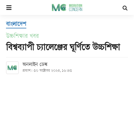
×
বাংলাদেশ
হোম
উচ্চশিক্ষার খবর
সর্বশেষ
বিশ্বব্যাপী চ্যালেঞ্জের ঘূর্ণিতে উচ্চশিক্ষা
সব
অনলাইন ডেস্ক
প্রকাশ: ৩০ অক্টোবর ২০২৫, ১৬:৪৩
বিভাগ
আর্কাইভ
কনভার্টার
Follow
Us