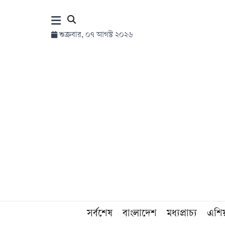
×
শুক্রবার, ০৭ আগস্ট ২০২৬
হোম
সর্বশেষ
সব
বিভাগ
আর্কাইভ
কনভার্টার
সর্বশেষ
বাংলাদেশ
মধ্যপ্রাচ্য
এশি
Follow