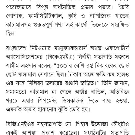
পরোক্ষভাবে বিপুল অর্থনৈতিক প্রভাব পড়বে। তৈরি
পোশাক, ফার্মাসিউটিক্যাল, কৃষি ও বাণিজ্যিক খাতের
কাঁচামালসহ গুরুত্বপূর্ণ পণ্য এই কার্গো ভিলেজে সংরক্ষিত
ছিল।
বাংলাদেশ নিটওয়্যার ম্যানুফ্যাকচারার্স অ্যান্ড এক্সপোর্টার্স
অ্যাসোসিয়েশনের (বিকেএমইএ) নির্বাহী সভাপতি ফজলে
শামীম এহসান বলেন, “৫০০-র বেশি রপ্তানিকারকের ছোট
ছোট মালামাল সেখানে ছিল। টাকার অঙ্কে ক্ষতি কম হলেও
এর সঙ্গে মিলিয়ন ডলারের রপ্তানি জড়িত।” তিনি জানান,
সময়মতো কাঁচামাল না পেলে অর্ডার বাতিল, অতিরিক্ত
খরচে এয়ার শিপমেন্ট, ডিসকাউন্ট দিতে বাধ্য হওয়া,
এমনকি অর্ডার হারানোর ঝুঁকি তৈরি হয়।
বিজিএমইএর সহসভাপতি মো. শিহাব উদ্দোজা চৌধুরীও
একই আশঙ্কা প্রকাশ করেছেন। সংগঠনটির সভাপতি