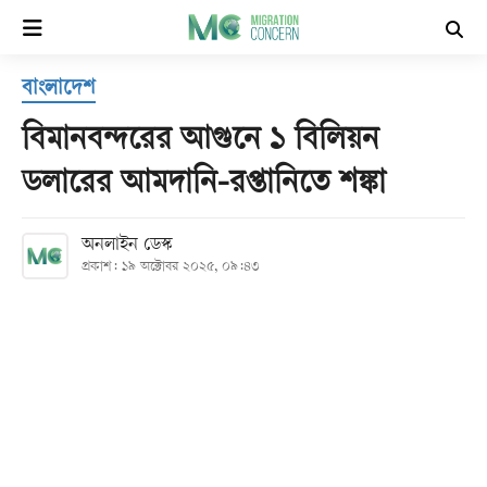
×
বাংলাদেশ
হোম
বিমানবন্দরের আগুনে ১ বিলিয়ন
সর্বশেষ
ডলারের আমদানি-রপ্তানিতে শঙ্কা
সব
অনলাইন ডেস্ক
বিভাগ
প্রকাশ: ১৯ অক্টোবর ২০২৫, ০৯:৪৩
আর্কাইভ
কনভার্টার
Follow
Us