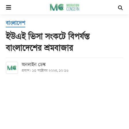
×
বাংলাদেশ
হোম
ইউএই ভিসা সংকটে বিপর্যস্ত
সর্বশেষ
বাংলাদেশের শ্রমবাজার
সব
অনলাইন ডেস্ক
বিভাগ
প্রকাশ: ১৩ অক্টোবর ২০২৫, ১০:১৬
আর্কাইভ
কনভার্টার
Follow
Us