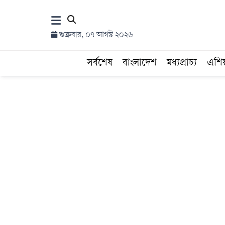
×
শুক্রবার, ০৭ আগস্ট ২০২৬
হোম
সর্বশেষ
বাংলাদেশ
মধ্যপ্রাচ্য
এশি
সর্বশেষ
সব
বিভাগ
আর্কাইভ
কনভার্টার
Follow