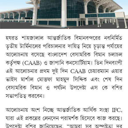
হযরত শাহজালাল আন্তর্জাতিক বিমানবন্দরের নবনির্মিত
তৃতীয় টার্মিনালের পরিচালনার দায়িত্ব নিয়ে চূড়ান্ত পর্যায়ের
আলোচনায় বসেছে বাংলাদেশ বেসামরিক বিমান চলাচল
কর্তৃপক্ষ (CAAB) ও জাপানি কনসোর্টিয়াম। তিন দিনব্যাপী
এই আলোচনার প্রথম দুই দিন CAAB চেয়ারম্যান এয়ার
ভাইস মার্শাল মোস্তফা মাহমুদ সিদ্দিক এবং শেষ দিন
বেসামরিক বিমান ও পর্যটন উপদেষ্টা এস কে বশির
সভাপতিত্ব করবেন।
আলোচনায় অংশ নিচ্ছে আন্তর্জাতিক আর্থিক সংস্থা IFC,
যারা এই প্রকল্পের লেনদেন পরামর্শক হিসেবে কাজ করছে।
উপদেষ্টা বশির জানিয়েছেন, “আমরা সব অস্পষ্টতা দূর