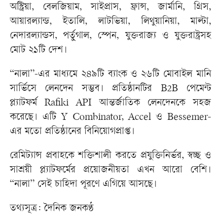
অস্ট্রিয়া, বেলজিয়াম, সাইপ্রাস, ফ্রান্স, জার্মানি, গ্রিস,
আয়ারল্যান্ড, ইতালি, লাটভিয়া, লিথুয়ানিয়া, মাল্টা,
নেদারল্যান্ডস, পর্তুগাল, স্পেন, যুক্তরাজ্য ও যুক্তরাষ্ট্রসহ
মোট ২১টি দেশ।
“নালা”-এর মাধ্যমে ২৪৯টি ব্যাংক ও ২৬টি মোবাইল মানি
সার্ভিসে লেনদেন সম্ভব। প্রতিষ্ঠানটির B2B পেমেন্ট
প্ল্যাটফর্ম Rafiki API আন্তর্জাতিক লেনদেনকে সহজ
করেছে। এটি Y Combinator, Accel ও Bessemer-
এর মতো প্রতিষ্ঠানের বিনিয়োগপ্রাপ্ত।
রেমিট্যান্স প্রবাহকে শক্তিশালী করতে প্রযুক্তিনির্ভর, স্বচ্ছ ও
সাশ্রয়ী প্ল্যাটফর্মের প্রয়োজনীয়তা এখন আরো বেশি।
“নালা” সেই চাহিদা পূরণে এগিয়ে আসছে।
তথ্যসূত্র: দৈনিক জনকণ্ঠ