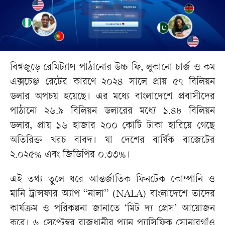
বিশ্বজুড়ে রেমিট্যান্স পাঠানোর উচ্চ ফি, লুকানো চার্জ ও কম
এক্সচেঞ্জ রেটের কারণে ২০২৪ সালে প্রায় ৫৭ বিলিয়ন
ডলার অপচয় হয়েছে। এর মধ্যে বাংলাদেশে প্রবাসীদের
পাঠানো ২৬.৯ বিলিয়ন ডলারের মধ্যে ১.৪৮ বিলিয়ন
ডলার, প্রায় ১৬ হাজার ২০০ কোটি টাকা হারিয়ে গেছে
অতিরিক্ত খরচ বাবদ। যা দেশের বার্ষিক বাজেটের
২.০২৫% এবং জিডিপির ০.৩৩%।
এই তথ্য তুলে ধরে আন্তর্জাতিক ফিনটেক কোম্পানি ও
মানি ট্রান্সফার অ্যাপ “নালা” (NALA) বাংলাদেশে তাদের
কার্যক্রম ও পরিকল্পনা জানাতে ‘মিট দ্য প্রেস’ আয়োজন
করে। ৬ সেপ্টেম্বর রাজধানীর প্যান প্যাসিফিক সোনারগাঁও