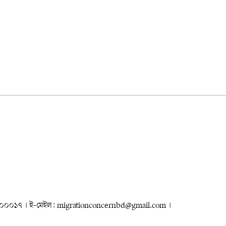
৮৮৮০০০০১৭ । ই-মেইল: migrationconcernbd@gmail.com ।