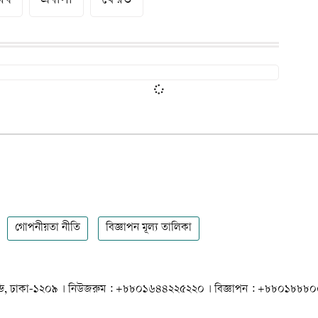
ৈধ
প্রবাসী
ফেরত
গোপনীয়তা নীতি
বিজ্ঞাপন মূল্য তালিকা
 ধানমন্ডি, ঢাকা-১২০৯ । নিউজরুম : +৮৮০১৬৪৪২২৫২২০ । বিজ্ঞাপন : +৮৮০১