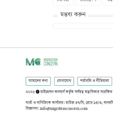
লিবিয়া
বাংলাদেশ
অব
মন্তব্য করুন
আমাদের কথা
যোগাযোগ
শর্তাবলি ও নীতিমালা
২০২৬
মাইগ্রেসন কনসার্ন কর্তৃক সর্বস্বত্ব স্বত্বাধিকার সংরক্ষিত
বার্তা ও বাণিজ্যিক কার্যালয়: হাউজ ৫৭/বি, রোড ১৫/এ,
বিজ্ঞাপন: info@migrationconcern.com