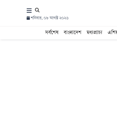
×
শনিবার, ০৮ আগস্ট ২০২৬
হোম
সর্বশেষ
বাংলাদেশ
মধ্যপ্রাচ্য
এশি
সর্বশেষ
সব
বিভাগ
আর্কাইভ
কনভার্টার
Follow