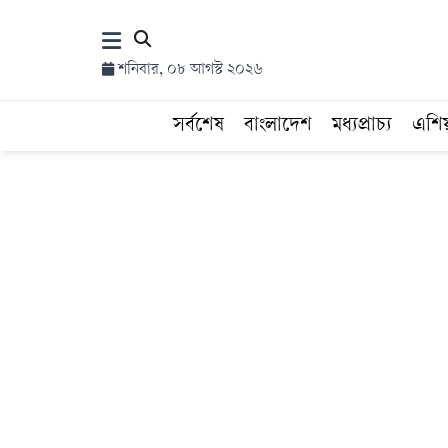
×
শনিবার, ০৮ আগস্ট ২০২৬
হোম
সর্বশেষ
বাংলাদেশ
মধ্যপ্রাচ্য
এশি
সর্বশেষ
সব
বিভাগ
আর্কাইভ
কনভার্টার
Follow