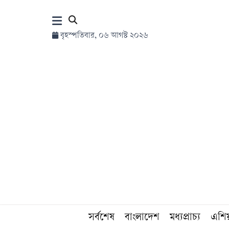
×
বৃহস্পতিবার, ০৬ আগস্ট ২০২৬
হোম
সর্বশেষ
সব
বিভাগ
আর্কাইভ
কনভার্টার
সর্বশেষ
বাংলাদেশ
মধ্যপ্রাচ্য
এশি
Follow