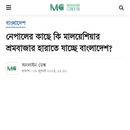
×
বাংলাদেশ
হোম
নেপালের কাছে কি মালয়েশিয়ার
সর্বশেষ
শ্রমবাজার হারাতে যাচ্ছে বাংলাদেশ?
সব
অনলাইন ডেস্ক
বিভাগ
প্রকাশ: ০৫ জুলাই ২০২৫, ১৩:১০
আর্কাইভ
কনভার্টার
Follow
Us