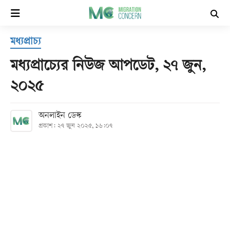
×
মধ্যপ্রাচ্য
হোম
মধ্যপ্রাচ্যের নিউজ আপডেট, ২৭ জুন,
সর্বশেষ
২০২৫
সব
অনলাইন ডেস্ক
বিভাগ
প্রকাশ: ২৭ জুন ২০২৫, ১৬:০৭
আর্কাইভ
কনভার্টার
Follow
Us